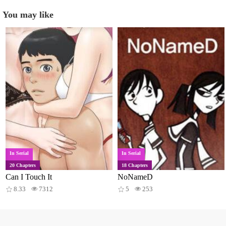
You may like
In Serial
In Serial
20 Chapters
18 Chapters
Can I Touch It
NoNameD
8.33
7312
5
253