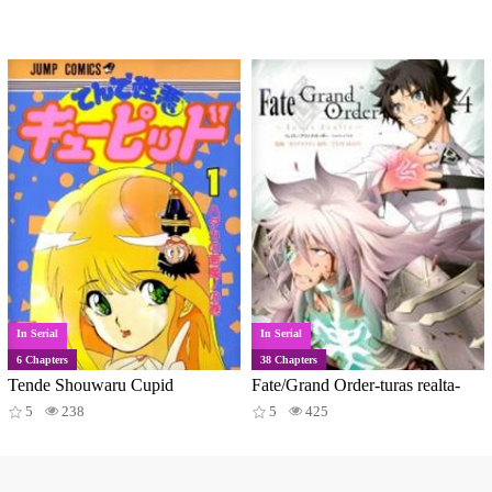
In Serial
In Serial
6 Chapters
38 Chapters
Tende Shouwaru Cupid
Fate/Grand Order-turas realta-
5
238
5
425