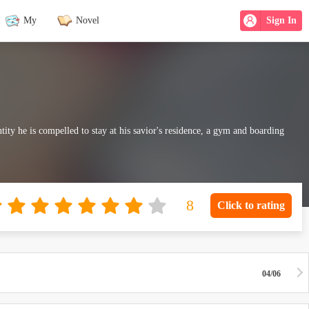
My
Novel
Sign In
tity he is compelled to stay at his savior's residence, a gym and boarding
Click to rating
04/06