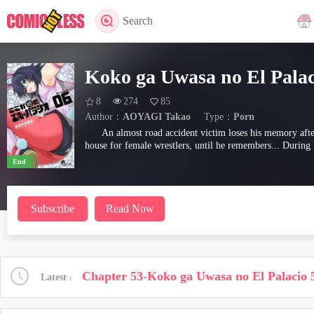
Search
Koko ga Uwasa no El Palac
8
274
85
Author：
AOYAGI Takao
Type：
Porn
An almost road accident victim loses his memory after
house for female wrestlers, until he remembers... During hi
End
Subscribe
Read Now
Chapter 53-Koko ga Uwasa no El Palacio 
Latest