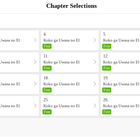
Chapter Selections
4.
5.
Uwasa no El
Koko ga Uwasa no El
Koko ga Uwasa no El
Palacio 4
Palacio 5
Free
Free
11.
12.
Uwasa no El
Koko ga Uwasa no El
Koko ga Uwasa no El
0
Palacio 11
Palacio 12
Free
Free
18.
19.
Uwasa no El
Koko ga Uwasa no El
Koko ga Uwasa no El
7
Palacio 18
Palacio 19
Free
Free
25.
26.
Uwasa no El
Koko ga Uwasa no El
Koko ga Uwasa no El
4
Palacio 25
Palacio 26
Free
Free