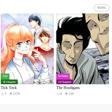
MORE
End
In Serial
50 Chapters
14 Chapters
Tick Tock
The Hooligans
5
2376
8
230