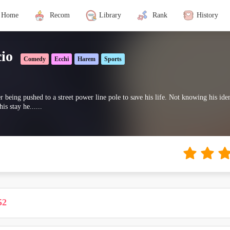
Home
Recom
Library
Rank
History
io
Comedy
Ecchi
Harem
Sports
 being pushed to a street power line pole to save his life. Not knowing his iden
s stay he......
52