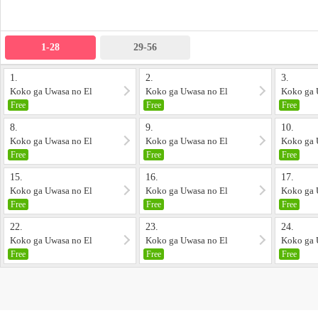
1-28
29-56
1.
2.
3.
Koko ga Uwasa no El
Koko ga Uwasa no El
Koko ga 
Palacio 1
Palacio 2
Palacio 3
Free
Free
Free
8.
9.
10.
Koko ga Uwasa no El
Koko ga Uwasa no El
Koko ga 
Palacio 8
Palacio 9
Palacio 1
Free
Free
Free
15.
16.
17.
Koko ga Uwasa no El
Koko ga Uwasa no El
Koko ga 
Palacio 15
Palacio 16
Palacio 1
Free
Free
Free
22.
23.
24.
Koko ga Uwasa no El
Koko ga Uwasa no El
Koko ga 
Palacio 22
Palacio 23
Palacio 2
Free
Free
Free