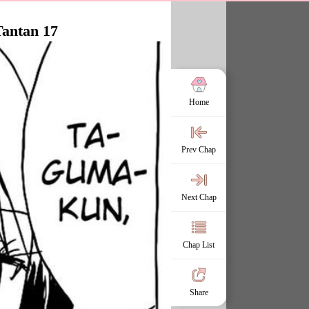
Tantan 17
Home
Prev Chap
Next Chap
Chap List
Share