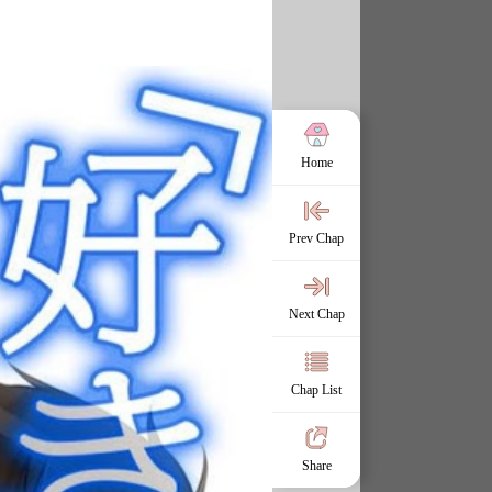
Home
Prev Chap
Next Chap
Chap List
Share