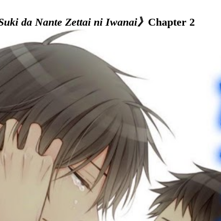
uki da Nante Zettai ni Iwanai》
Chapter 2